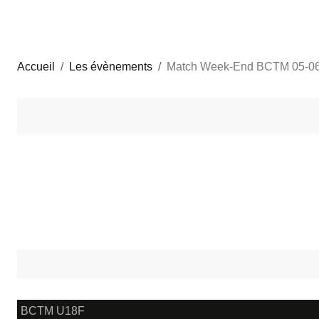
Accueil
Les évènements
Match Week-End BCTM 05-06
BCTM U18F