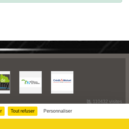
110432
visites
r
Tout refuser
Personnaliser
Informations légales
Signaler un contenu inapproprié