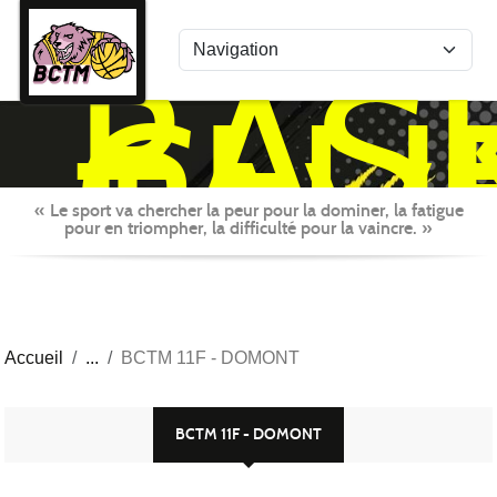
Panneau de gestion des cookies
BAS
CLU
TAV
MON
« Le sport va chercher la peur pour la dominer, la fatigue
pour en triompher, la difficulté pour la vaincre. »
Accueil
BCTM 11F - DOMONT
BCTM 11F - DOMONT