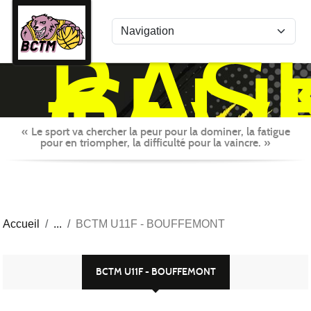
Panneau de gestion des cookies
BAS
CLU
TAV
MON
« Le sport va chercher la peur pour la dominer, la fatigue
pour en triompher, la difficulté pour la vaincre. »
Accueil
BCTM U11F - BOUFFEMONT
BCTM U11F - BOUFFEMONT