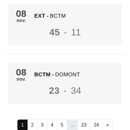
08
EXT
-
BCTM
nov.
45
-
11
08
BCTM
-
DOMONT
nov.
23
-
34
1
2
3
4
5
...
23
24
»