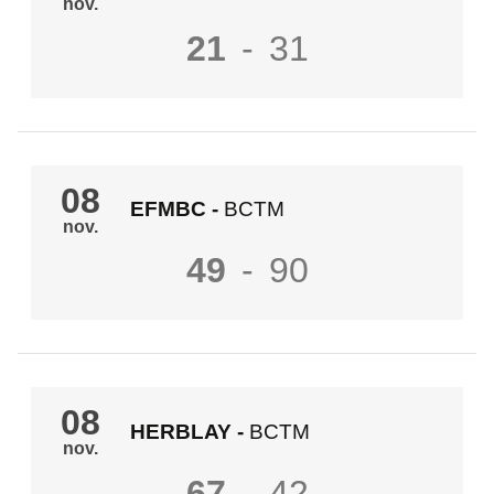
nov.
21
-
31
08
EFMBC
-
BCTM
nov.
49
-
90
08
HERBLAY
-
BCTM
nov.
67
-
42