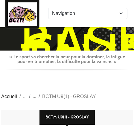
Panneau de gestion des cookies
BAS
CLU
TAV
MON
« Le sport va chercher la peur pour la dominer, la fatigue
pour en triompher, la difficulté pour la vaincre. »
Accueil
BCTM U9(1) - GROSLAY
BCTM U9(1) - GROSLAY